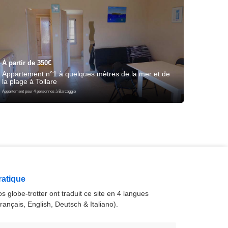
À partir de 350€
À parti
Appartement n°1 à quelques mètres de la mer et de
Appart
la plage à Tollare
en pier
Appartement pour 4 personnes à Barcaggio
Appartement 
ratique
s globe-trotter ont traduit ce site en 4 langues
rançais, English, Deutsch & Italiano).