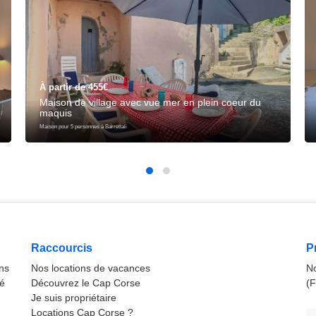
À partir de 455€
Maison de village avec vue mer en plein coeur du
maquis
Maison pour 5 personnes à Barrettali
Raccourcis
P
ns
Nos locations de vacances
No
ré
Découvrez le Cap Corse
(F
Je suis propriétaire
Locations Cap Corse ?