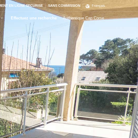
MENT EN LIGNE SECURISE
SANS COMMISSION
Français
Effectuez une recherche
Authentique Cap Corse