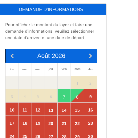
DEMANDE D'INFORMATIONS
Pour afficher le montant du loyer et faire une
demande d'informations, veuillez sélectionner
une date d’arrivée et une date de départ.
Août 2026
jeu
ven
sam
lun
mar
mer
dim
2
1
9
7
8
3
4
5
6
10
11
12
16
13
14
15
17
18
19
23
20
21
22
24
25
26
30
27
28
29