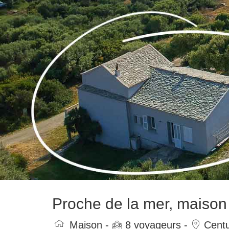
Proche de la mer, maison 
Maison -
8 voyageurs -
Centu