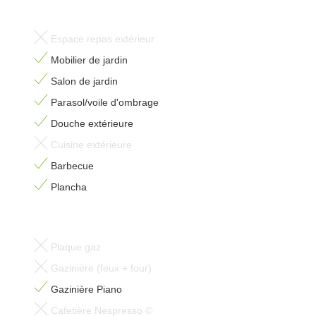
Espace repas extérieur
Mobilier de jardin
Salon de jardin
Parasol/voile d'ombrage
Douche extérieure
Cuisine extérieure
Barbecue
Plancha
Plaque gaz
Gazinière (feux + four)
Gazinière Piano
Cafetière Nespresso ©