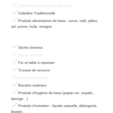
Cafetière à dosette type Senséo ©
Cafetière Traditionnelle
Produits alimentaires de base : sucre, café, pâtes,
sel, poivre, huile, vinaigre
Sèche-cheveux
Sèche serviette
Fer et table à repasser
Trousse de secours
Etendoir Tancarvile
Etendoir extérieur
Produits d’hygiène de base (papier wc, sopalin,
éponge…)
Produits d’entretien : liquide vaisselle, détergents,
lessive…