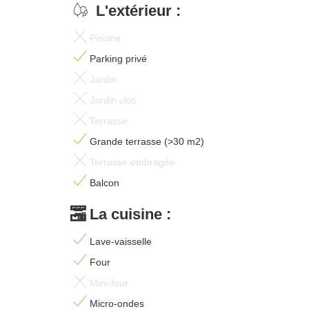
L'extérieur :
Piscine
Parking privé
Jardin
Jardin clos
Terrasse
Grande terrasse (>30 m2)
Terrasse ombragée
Balcon
La cuisine :
Lave-vaisselle
Four
Mini-four
Micro-ondes