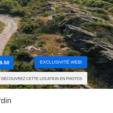
EXCLUSIVITÉ WEB!
9.50
DÉCOUVREZ CETTE LOCATION EN PHOTOS
rdin