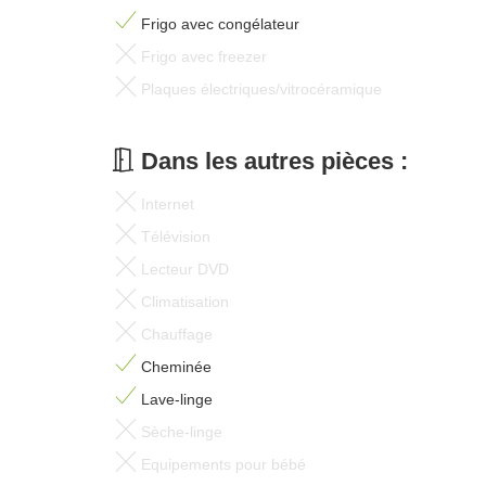
Frigo avec congélateur
Frigo avec freezer
Plaques électriques/vitrocéramique
Dans les autres pièces :
Internet
Télévision
Lecteur DVD
Climatisation
Chauffage
Cheminée
Lave-linge
Sèche-linge
Equipements pour bébé