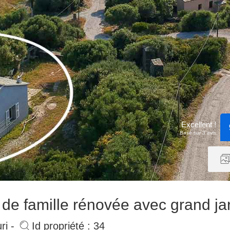
Excellent !
Basé sur 3 avis
de famille rénovée avec grand ja
ri -
Id propriété : 34