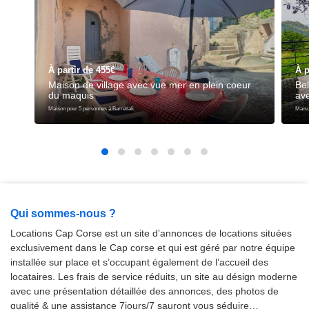
À partir de 455€
À p
Maison de village avec vue mer en plein coeur
Bel
du maquis
ave
Maison pour 5 personnes à Barrettali
Maiso
Qui sommes-nous ?
Locations Cap Corse est un site d’annonces de locations situées
exclusivement dans le Cap corse et qui est géré par notre équipe
installée sur place et s’occupant également de l’accueil des
locataires. Les frais de service réduits, un site au désign moderne
avec une présentation détaillée des annonces, des photos de
qualité & une assistance 7jours/7 sauront vous séduire…