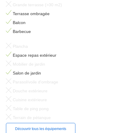
Grande terrasse (>30 m2)
Terrasse ombragée
Balcon
Barbecue
Plancha
Espace repas extérieur
Mobilier de jardin
Salon de jardin
Parasol/voile d'ombrage
Douche extérieure
Cuisine extérieure
Table de ping pong
Terrain de pétanque
Découvrir tous les équipements