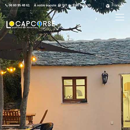
06 60 95 48 61
À votre écoute
7j/7 de 9:00 à 19:30
Français
Découvrez ce label en détail