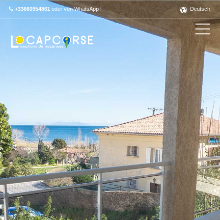
+33660954861
oder von WhatsApp !
Deutsch
Découvrez ce label en détail