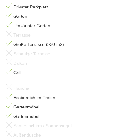
Privater Parkplatz
Garten
Umzäunter Garten
Terrasse
Große Terrasse (>30 m2)
Schattige Terrasse
Balkon
Grill
Plancha
Essbereich im Freien
Gartenmöbel
Gartenmöbel
Sonnenschirm / Sonnensegel
Außendusche