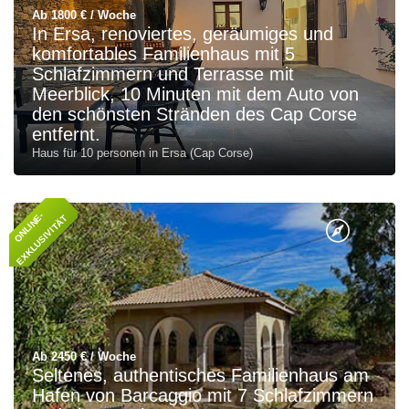
Ab 1800 € / Woche
In Ersa, renoviertes, geräumiges und
komfortables Familienhaus mit 5
Schlafzimmern und Terrasse mit
Meerblick, 10 Minuten mit dem Auto von
den schönsten Stränden des Cap Corse
entfernt.
Haus für 10 personen in Ersa (Cap Corse)
O
N
L
I
N
-
E
X
K
L
U
S
I
V
I
T
Ä
E
T
Ab 2450 € / Woche
Seltenes, authentisches Familienhaus am
Hafen von Barcaggio mit 7 Schlafzimmern