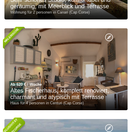
geräumig, mit Meerblick und Terrasse
Wohnung für 2 personen in Canari (Cap Corse)
MALERISCHE
Ab 620 € / Woche
Altes Fischerhaus, komplett renoviert,
charmant und atypisch mit Terrasse
Haus für 4 personen in Centuri (Cap Corse)
E
X
K
L
U
S
I
T
Ä
T
L
O
C
A
P
C
O
R
S
V
I
E