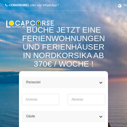
+33660954861
oder von WhatsApp !
De
BUCHE JETZT EINE
FERIENWOHNUNGEN
UND FERIENHÄUSER
IN NORDKORSIKA AB
370€ / WOCHE !