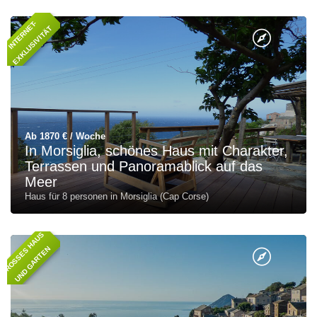
I
N
T
E
R
N
T
-
E
X
K
L
U
S
I
V
I
T
Ä
E
T
Ab 1870 € / Woche
In Morsiglia, schönes Haus mit Charakter,
Terrassen und Panoramablick auf das
Meer
Haus für 8 personen in Morsiglia (Cap Corse)
G
R
O
SS
E
S
H
A
U
S
U
N
D
G
A
R
T
E
N