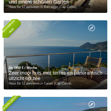
und einem schönen Garten
Haus für 12 personen in Barcaggio (Cap Corse)
P
R
E
T
I
G
I
E
U
Z
E
H
U
I
S
S
Ab 1800 € / Woche
Zeer mooi huis met terras en panoramisch
uitzicht op zee
Haus für 12 personen in Canari (Cap Corse)
WEB-EXKLUSIVITÄT