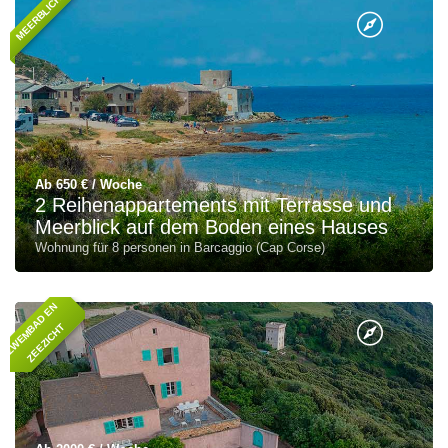
MEERBLICK
Ab 650 € / Woche
2 Reihenappartements mit Terrasse und
Meerblick auf dem Boden eines Hauses
Wohnung für 8 personen in Barcaggio (Cap Corse)
Z
W
E
M
A
D
E
N
Z
E
E
Z
I
C
H
B
T