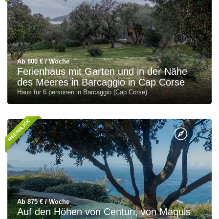
Ab 800 € / Woche
Ferienhaus mit Garten und in der Nähe
des Meeres in Barcaggio in Cap Corse
Haus für 6 personen in Barcaggio (Cap Corse)
MEERBLICK
Ab 875 € / Woche
Auf den Höhen von Centuri, von Maquis