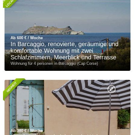
Ab 600 € / Woche
In Barcaggio, renovierte, geräumige und
komfortable Wohnung mit zwei
Schlafzimmern, Meerblick und Terrasse
Wohnung für 4 personen in Barcaggio (Cap Corse)
NEUHEIT
Ab 380 € / Woche