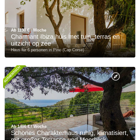
Ab 1130 € / Woche
Charmant Ibiza huis met tuin, terras en
uitzicht op zee
Haus für 6 personen in Pino (Cap Corse)
AUTHENTISCH
Ab 1400 € / Woche
Schönes Charakterhaus ruhig, klimatisiert,
mit großer Terrasse und Meerblick