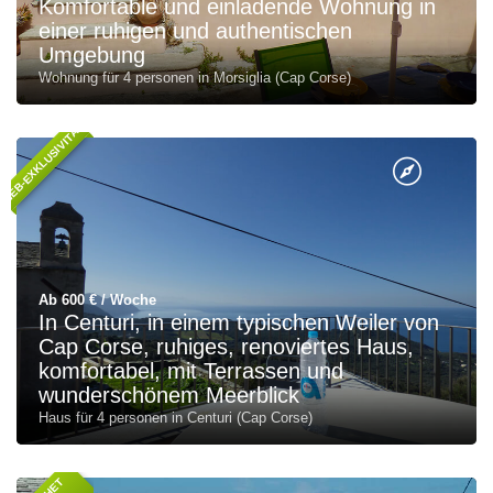
Komfortable und einladende Wohnung in
einer ruhigen und authentischen
Umgebung
Wohnung für 4 personen in Morsiglia (Cap Corse)
WEB-EXKLUSIVITÄT
Ab 600 € / Woche
In Centuri, in einem typischen Weiler von
Cap Corse, ruhiges, renoviertes Haus,
komfortabel, mit Terrassen und
wunderschönem Meerblick
Haus für 4 personen in Centuri (Cap Corse)