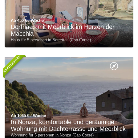
Ab 455 € / Woche
Dorfhaus mit Meerblick im Herzen der
Macchia
Haus für 5 personen in Barrettali (Cap Corse)
EXKLUSIVITÄT
Ab 1065 € / Woche
In Nonza, komfortable und geräumige
Wohnung mit Dachterrasse und Meerblick
Wohnung für 5 personen in Nonza (Cap Corse)