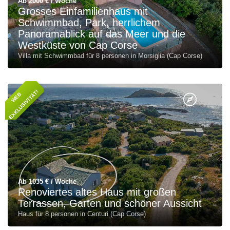
Ab 2000 € / Woche
Grosses Einfamilienhaus mit
Schwimmbad, Park, herrlichem
Panoramablick auf das Meer und die
Westküste von Cap Corse
Villa mit Schwimmbad für 8 personen in Morsiglia (Cap Corse)
!
W
E
B
E
X
K
L
U
S
I
V
I
T
Ä
T
Ab 1035 € / Woche
Renoviertes altes Haus mit großen
Terrassen, Garten und schöner Aussicht
Haus für 8 personen in Centuri (Cap Corse)