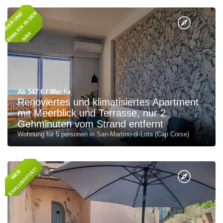
M
E
E
R
U
N
D
M
E
E
R
L
I
C
K
I
N
D
E
R
N
Ä
B
H
Ab 547 € / Woche
Renoviertes und klimatisiertes Apartment
mit Meerblick und Terrasse, nur 2
Gehminuten vom Strand entfernt
Wohnung für 5 personen in San-Martino-di-Lota (Cap Corse)
!
W
E
B
E
X
K
L
U
S
I
V
I
T
Ä
T