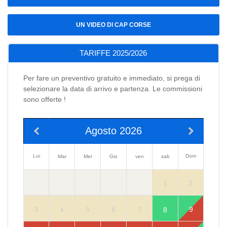
UN VIDEO DI CAP CORSE
TARIFFE 2025/2026
Per fare un preventivo gratuito e immediato, si prega di
selezionare la data di arrivo e partenza. Le commissioni
sono offerte !
Agosto 2026
Lui
Dom
Mar
Mer
Gio
ven
sab
2
1
9
8
3
4
5
6
7