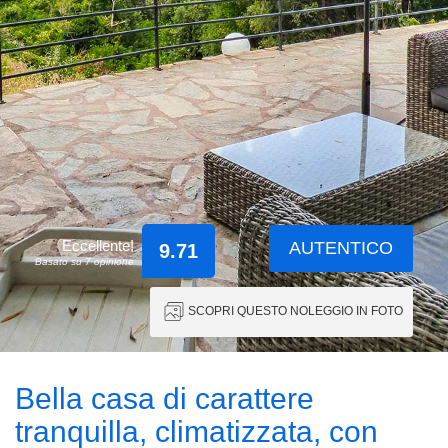
Eccellente!
AUTENTICO
9.71
Basato su 7 opinione
SCOPRI QUESTO NOLEGGIO IN FOTO
Bella casa di carattere
tranquilla, climatizzata, con