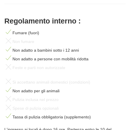
Regolamento interno :
Fumare (fuori)
Non fumare
Non adatto a bambini sotto i 12 anni
Non adatto a persone con mobilità ridotta
Feste e parti non autorizzate
Si accettano animali domestici (condizioni)
Non adatto per gli animali
Pulizia inclusa nel prezzo
Spese di pulizia opzionali
Tassa di pulizia obbligatoria (supplemento)
L'ingresso ai locali è dopo 16 ore. Partenza entro le 10 del