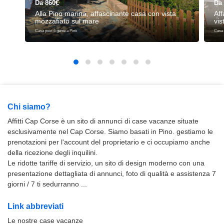
Da 860€
Da
Alla Pino marina, affascinante casa con vista
Aff
mozzafiato sul mare
vis
Casa pour 6 gente a Pino
Casa 
Chi siamo?
Affitti Cap Corse è un sito di annunci di case vacanze situate
esclusivamente nel Cap Corse. Siamo basati in Pino. gestiamo le
prenotazioni per l'account del proprietario e ci occupiamo anche
della ricezione degli inquilini.
Le ridotte tariffe di servizio, un sito di design moderno con una
presentazione dettagliata di annunci, foto di qualità e assistenza 7
giorni / 7 ti sedurranno ...
Link abbreviati
Le nostre case vacanze