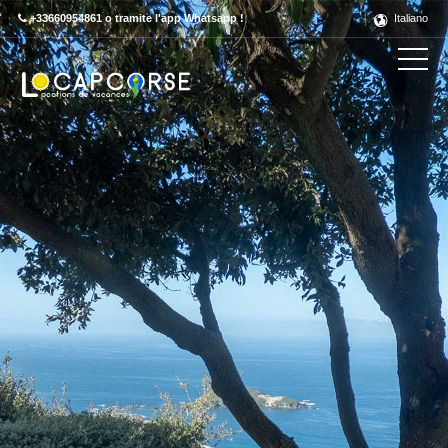
+33660954861 o tramite l'app Whatsapp !
Italiano
Découvrez ce label en détail