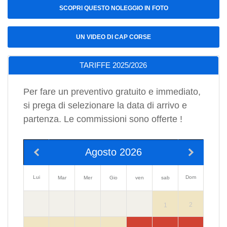
SCOPRI QUESTO NOLEGGIO IN FOTO
UN VIDEO DI CAP CORSE
TARIFFE 2025/2026
Per fare un preventivo gratuito e immediato,
si prega di selezionare la data di arrivo e
partenza. Le commissioni sono offerte !
Agosto 2026
Lui
Dom
Mar
Mer
Gio
ven
sab
2
1