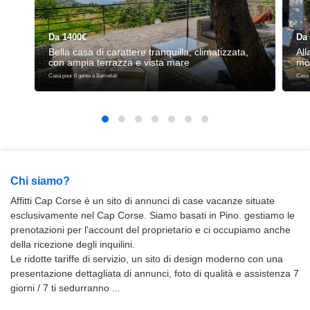
Da 1400€
Da
Bella casa di carattere tranquilla, climatizzata,
All
con ampia terrazza e vista mare
mo
Casa pour 6 gente a Barrettali
Casa 
Chi siamo?
Affitti Cap Corse è un sito di annunci di case vacanze situate
esclusivamente nel Cap Corse. Siamo basati in Pino. gestiamo le
prenotazioni per l'account del proprietario e ci occupiamo anche
della ricezione degli inquilini.
Le ridotte tariffe di servizio, un sito di design moderno con una
presentazione dettagliata di annunci, foto di qualità e assistenza 7
giorni / 7 ti sedurranno ...