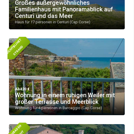
Großes außergewöhnliches
Familienhaus mit Panoramablick auf
Centuri und das Meer
Haus für 17 personen in Centuri (Cap Corse)
D
I
C
H
T
I
J
H
E
T
S
T
R
A
N
B
D
Ab420 €
Wohnung in einem ruhigen Weiler mit
großer Terrasse und Meerblick
Wohnung für 4 personen in Barcaggio (Cap Corse)
Z
W
E
M
A
D
E
N
Z
E
E
Z
I
C
H