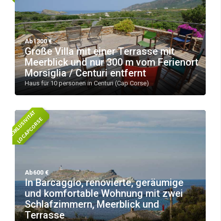
Ab1300 €
Große Villa mit einer Terrasse mit
Meerblick und nur 300 m vom Ferienort
Morsiglia / Centuri entfernt
Haus für 10 personen in Centuri (Cap Corse)
E
X
K
L
U
S
I
T
Ä
T
L
O
C
A
P
C
O
R
S
V
I
E
Ab600 €
In Barcaggio, renovierte, geräumige
und komfortable Wohnung mit zwei
Schlafzimmern, Meerblick und
Terrasse