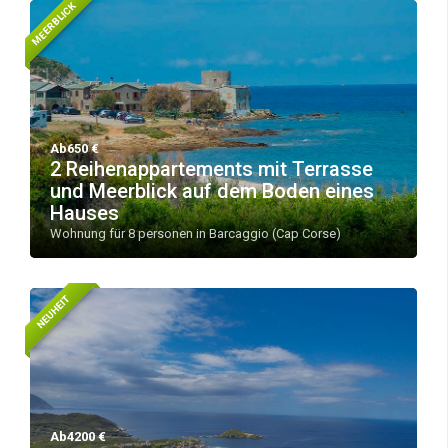
MEERBLICK
Ab650 €
2 Reihenappartements mit Terrasse
und Meerblick auf dem Boden eines
Hauses
Wohnung für 8 personen in Barcaggio (Cap Corse)
NEUHEIT
Ab4200 €