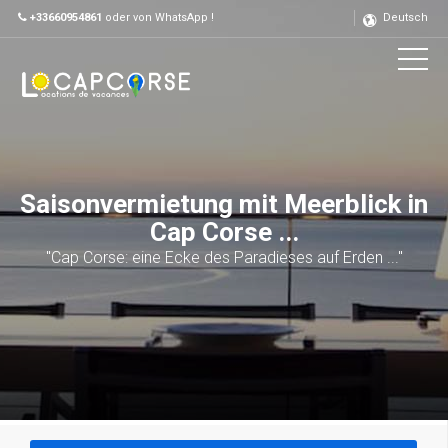
+33660954861
oder von WhatsApp !
Deutsch
Saisonvermietung mit Meerblick in
Cap Corse ...
"Cap Corse: eine Ecke des Paradieses auf Erden ..."