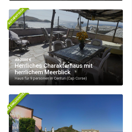
AUTHENTISCH
Ab2000 €
Herrliches Charakterhaus mit
herrlichem Meerblick
Haus für 9 personen in Centuri (Cap Corse)
WEB EXKLUSIVITÄT!