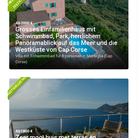
B
T
Ab2000 €
Grosses Einfamilienhaus mit
Schwimmbad, Park, herrlichem
Panoramablick auf das Meer und die
Westküste von Cap Corse
Villa mit Schwimmbad für 8 personen in Morsiglia (Cap
Corse)
PRESTIGIEUZE HUIS
Ab1800 €
Zeer mooi huis met terras en