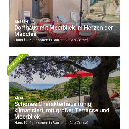
Ab455 €
Dorfhaus mit Meerblick im Herzen der
Macchia
Haus für 5 personen in Barrettali (Cap Corse)
AUTHENTISCH
Ab1400 €
Schönes Charakterhaus ruhig,
klimatisiert, mit großer Terrasse und
Meerblick
Haus für 6 personen in Barrettali (Cap Corse)