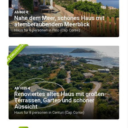
Ab860 €
Nahe dem Meer, schönes Haus mit
atemberaubendem Meerblick
Haus für 6 personen in Pino (Cap Corse)
WEB EXKLUSIVITÄT!
Ab1035 €
Renoviertes altes Haus mit großen
Terrassen, Garten und schöner
Aussicht
Haus für 8 personen in Centuri (Cap Corse)