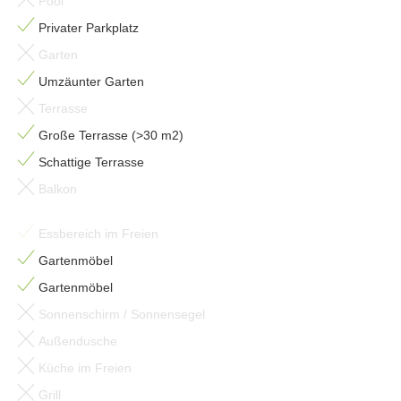
Pool
Privater Parkplatz
Garten
Umzäunter Garten
Terrasse
Große Terrasse (>30 m2)
Schattige Terrasse
Balkon
Essbereich im Freien
Gartenmöbel
Gartenmöbel
Sonnenschirm / Sonnensegel
Außendusche
Küche im Freien
Grill