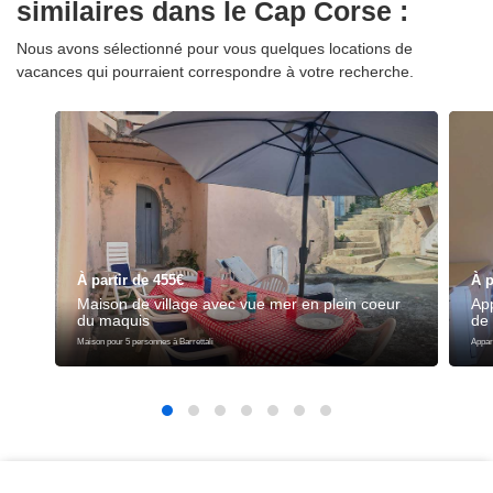
similaires dans le Cap Corse :
Nous avons sélectionné pour vous quelques locations de
vacances qui pourraient correspondre à votre recherche.
À partir de 455€
À p
Maison de village avec vue mer en plein coeur
Ap
du maquis
de 
Maison pour 5 personnes à Barrettali
Appar