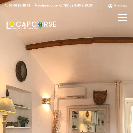
06 60 95 48 61
À votre écoute
7j/7 de 9:00 à 19:30
Français
Découvrez ce label en détail